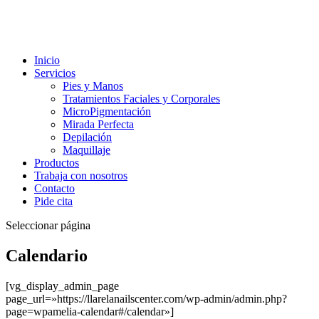
Inicio
Servicios
Pies y Manos
Tratamientos Faciales y Corporales
MicroPigmentación
Mirada Perfecta
Depilación
Maquillaje
Productos
Trabaja con nosotros
Contacto
Pide cita
Seleccionar página
Calendario
[vg_display_admin_page
page_url=»https://llarelanailscenter.com/wp-admin/admin.php?
page=wpamelia-calendar#/calendar»]